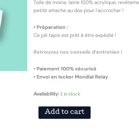
Toile de moine, laine 100% acrylique, revêtemen
petite attache au dos pour l’accrocher !
• Préparation :
Ce joli tapis est prêt à être expédié !
Retrouvez nos conseils d’entretien !
• Paiement 100% sécurisé
• Envoi en locker Mondial Relay
TAPIS
Availability:
1 in stock
LUMA
BLEU
quantity
Add to cart