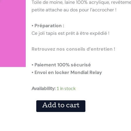
Toile de moine, laine 100% acrylique, revêtemen
petite attache au dos pour l’accrocher !
• Préparation :
Ce joli tapis est prêt à être expédié !
Retrouvez nos conseils d’entretien !
• Paiement 100% sécurisé
• Envoi en locker Mondial Relay
TAPIS
Availability:
1 in stock
EX-
VOTO
quantity
Add to cart