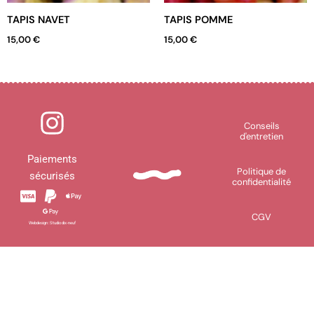
TAPIS NAVET
TAPIS POMME
15,00
€
15,00
€
I
n
Conseils
d'entretien
s
Paiements
Politique de
sécurisés
t
confidentialité
a
CGV
Webdesign :
Studio dix-neuf
g
r
a