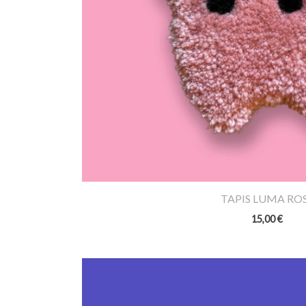
TAPIS LUMA RO
15,00
€