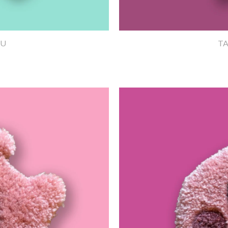
EU
TA